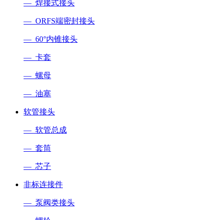
— 焊接式接头
— ORFS端密封接头
— 60°内锥接头
— 卡套
— 螺母
— 油塞
软管接头
— 软管总成
— 套筒
— 芯子
非标连接件
— 泵阀类接头